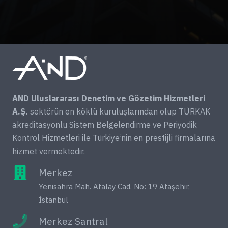
AND Uluslararası Denetim ve Gözetim Hizmetleri
A.Ş.
sektörün en köklü kuruluşlarından olup TÜRKAK
akreditasyonlu Sistem Belgelendirme ve Periyodik
Kontrol Hizmetleri ile Türkiye’nin en prestijli firmalarına
hizmet vermektedir.
Merkez
Yenisahra Mah. Atalay Cad. No: 19 Ataşehir,
İstanbul
Merkez Santral