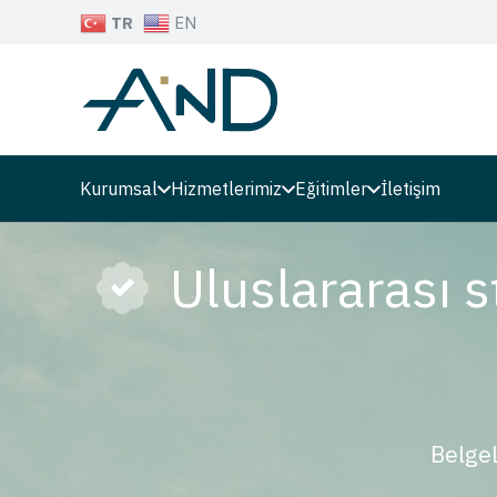
TR
EN
Kurumsal
Hizmetlerimiz
Eğitimler
İletişim
Uluslararası s
Belgel