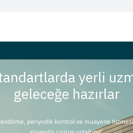
tandartlarda yerli uzm
geleceğe hazırlar
endirme, periyodik kontrol ve muayene hizmet
güvenilir çözüm ortağınız.