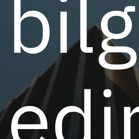
bilg
edi