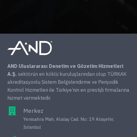
AND Uluslararası Denetim ve Gözetim Hizmetleri
A.Ş.
sektörün en köklü kuruluşlarından olup TÜRKAK
akreditasyonlu Sistem Belgelendirme ve Periyodik
Kontrol Hizmetleri ile Türkiye’nin en prestijli firmalarına
hizmet vermektedir.
Merkez
Yenisahra Mah. Atalay Cad. No: 19 Ataşehir,
İstanbul