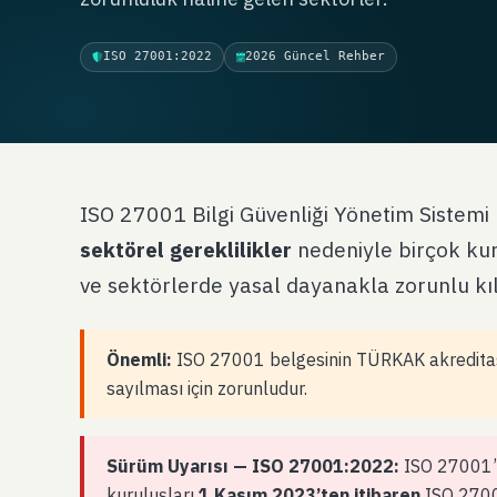
ISO 27001:2022
2026 Güncel Rehber
ISO 27001 Bilgi Güvenliği Yönetim Sistemi
sektörel gereklilikler
nedeniyle birçok kur
ve sektörlerde yasal dayanakla zorunlu kıl
Önemli:
ISO 27001 belgesinin TÜRKAK akreditasy
sayılması için zorunludur.
Sürüm Uyarısı — ISO 27001:2022:
ISO 27001’i
kuruluşları
1 Kasım 2023’ten itibaren
ISO 2700