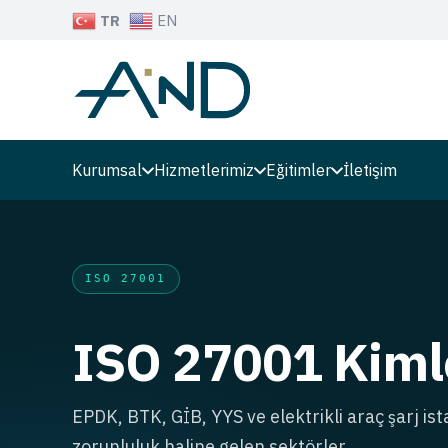
TR
EN
Kurumsal
Hizmetlerimiz
Eğitimler
İletişim
ISO 27001
ISO 27001 Kiml
EPDK, BTK, GİB, YYS ve elektrikli araç şarj ista
zorunluluk haline gelen sektörler.