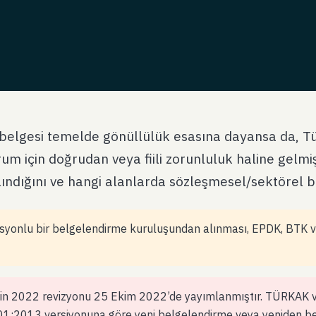
 belgesi temelde gönüllülük esasına dayansa da, Tü
um için doğrudan veya fiili zorunluluk haline gelmi
ındığını ve hangi alanlarda sözleşmesel/sektörel be
onlu bir belgelendirme kuruluşundan alınması, EPDK, BTK ve
n 2022 revizyonu 25 Ekim 2022’de yayımlanmıştır. TÜRKAK v
1:2013 versiyonuna göre yeni belgelendirme veya yeniden b