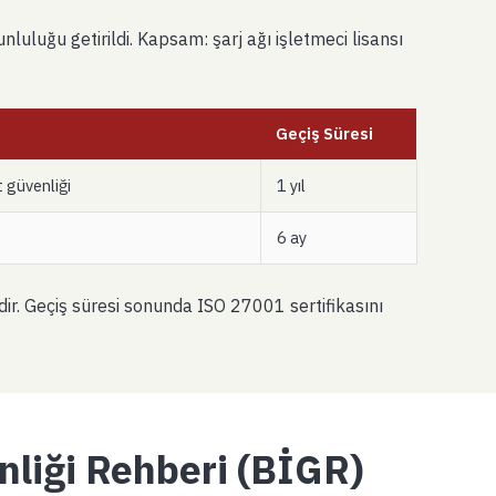
luluğu getirildi. Kapsam: şarj ağı işletmeci lisansı
Geçiş Süresi
t güvenliği
1 yıl
6 ay
tedir. Geçiş süresi sonunda ISO 27001 sertifikasını
nliği Rehberi (BİGR)