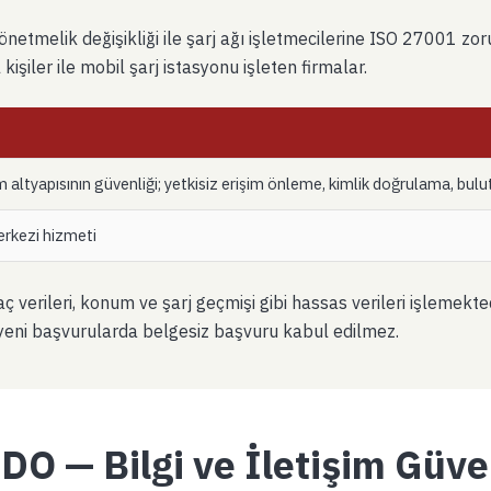
etmelik değişikliği ile şarj ağı işletmecilerine ISO 27001 zorun
işiler ile mobil şarj istasyonu işleten firmalar.
şim altyapısının güvenliği; yetkisiz erişim önleme, kimlik doğrulama, bulu
erkezi hizmeti
 araç verileri, konum ve şarj geçmişi gibi hassas verileri işlemek
r; yeni başvurularda belgesiz başvuru kabul edilmez.
O — Bilgi ve İletişim Güve