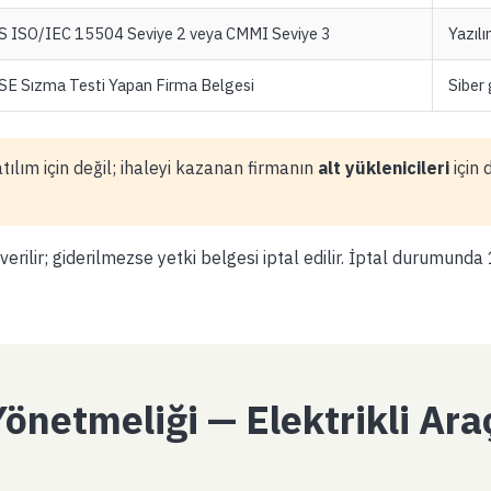
S ISO/IEC 15504 Seviye 2 veya CMMI Seviye 3
Yazıl
E Sızma Testi Yapan Firma Belgesi
Siber 
ılım için değil; ihaleyi kazanan firmanın
alt yüklenicileri
için 
ilir; giderilmezse yetki belgesi iptal edilir. İptal durumunda 1
önetmeliği — Elektrikli Araç