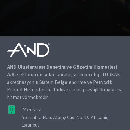
AND Uluslararası Denetim ve Gözetim Hizmetleri
A.Ş.
sektörün en köklü kuruluşlarından olup TÜRKAK
akreditasyonlu Sistem Belgelendirme ve Periyodik
Kontrol Hizmetleri ile Türkiye’nin en prestijli firmalarına
hizmet vermektedir.
Merkez
Yenisahra Mah. Atalay Cad. No: 19 Ataşehir,
İstanbul