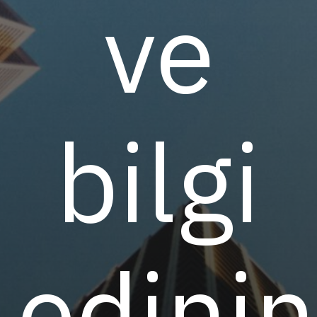
ve
bilgi
edinin