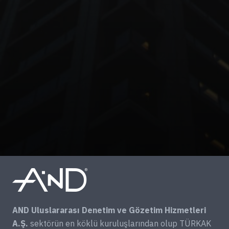
AND Uluslararası Denetim ve Gözetim Hizmetleri
A.Ş.
sektörün en köklü kuruluşlarından olup TÜRKAK